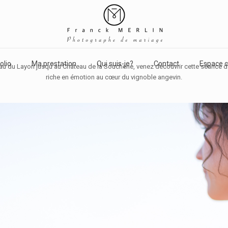
olio
Ma prestation
Qui suis-je?
Contact
Espace c
au du Layon jusqu'au Château de la Soucherie, venez découvrir cette séance
riche en émotion au cœur du vignoble angevin.