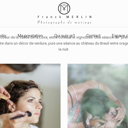
olio
Ma prestation
Qui suis-je?
Contact
Espace c
coeur de la Vallée de la Loire, entre coteaux et vignobles. Une séance de "pre
te dans un décor de verdure, puis une séance au château du Breuil entre orag
la nuit.